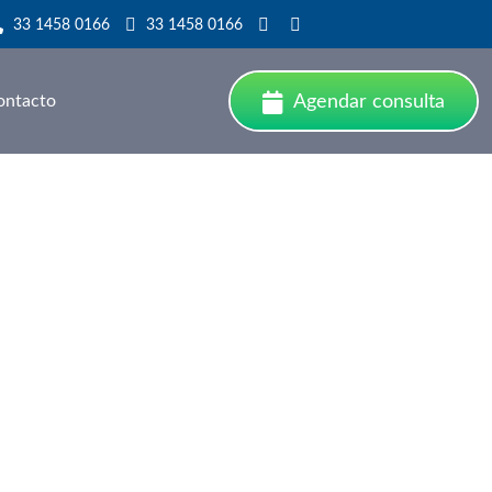
33 1458 0166
33 1458 0166
ontacto
Agendar consulta
tomía laparoscópica en