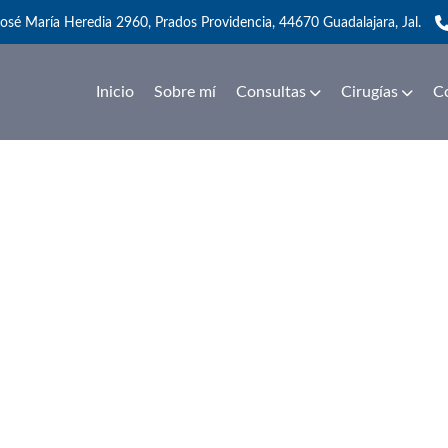
osé María Heredia 2960, Prados Providencia, 44670 Guadalajara, Jal.
Inicio
Sobre mí
Consultas
Cirugías
C
recio de la colecistec
Guadalajara?